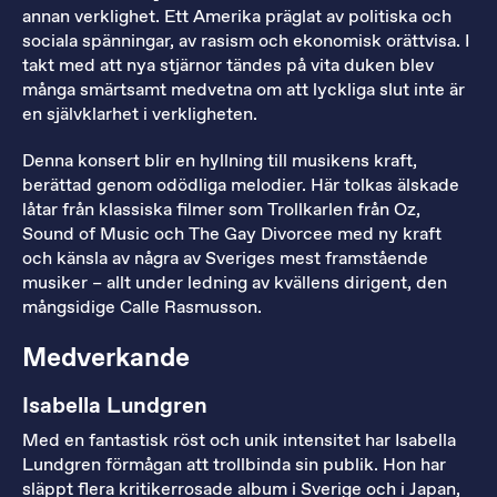
annan verklighet. Ett Amerika präglat av politiska och
sociala spänningar, av rasism och ekonomisk orättvisa. I
takt med att nya stjärnor tändes på vita duken blev
många smärtsamt medvetna om att lyckliga slut inte är
en självklarhet i verkligheten.
Denna konsert blir en hyllning till musikens kraft,
berättad genom odödliga melodier. Här tolkas älskade
låtar från klassiska filmer som Trollkarlen från Oz,
Sound of Music och The Gay Divorcee med ny kraft
och känsla av några av Sveriges mest framstående
musiker – allt under ledning av kvällens dirigent, den
mångsidige Calle Rasmusson.
Medverkande
Isabella Lundgren
Med en fantastisk röst och unik intensitet har Isabella
Lundgren förmågan att trollbinda sin publik. Hon har
släppt flera kritikerrosade album i Sverige och i Japan,