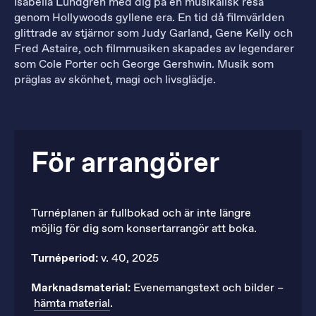
Isabella Lundgren med dig på en musikalisk resa
genom Hollywoods gyllene era. En tid då filmvärlden
glittrade av stjärnor som Judy Garland, Gene Kelly och
Fred Astaire, och filmmusiken skapades av legendarer
som Cole Porter och George Gershwin. Musik som
präglas av skönhet, magi och livsglädje.
För arrangörer
Turnéplanen är fullbokad och är inte längre
möjlig för dig som konsertarrangör att boka.
Turnéperiod:
v. 40, 2025
Marknadsmaterial:
Evenemangstext och bilder –
hämta material
.