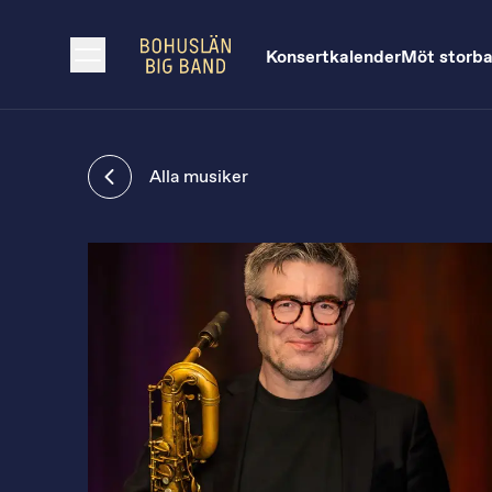
Konsertkalender
Möt storb
Alla musiker