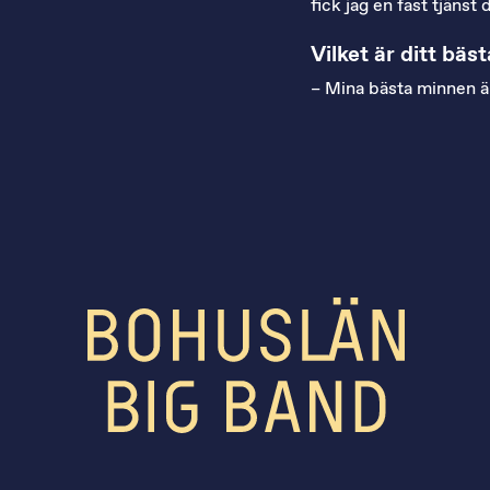
fick jag en fast tjäns
Vilket är ditt bä
– Mina bästa minnen är 