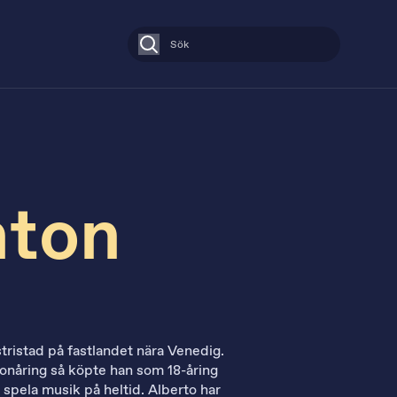
Sök
nton
tristad på fastlandet nära Venedig.
tonåring så köpte han som 18-åring
t spela musik på heltid. Alberto har