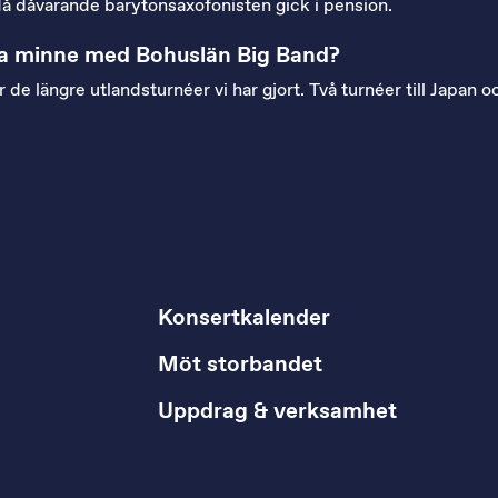
t då dåvarande barytonsaxofonisten gick i pension.
sta minne med Bohuslän Big Band?
de längre utlandsturnéer vi har gjort. Två turnéer till Japan och
Konsertkalender
Möt storbandet
Uppdrag & verksamhet