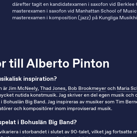
därefter tagit en kandidatexamen i saxofon vid Berklee 
masterexamen i saxofon vid Manhattan School of Music
masterexamen i komposition (jazz) på Kungliga Musikh
r till Alberto Pinton
sikalisk inspiration?
n är
Jim McNeely
,
Thad Jones
,
Bob Brookmeyer
och
Maria Sc
ycket nutida konstmusik. Jag skriver en del egen musik och d
n i Bohuslän Big Band. Jag inspireras av musiker som Tim Ber
ovatörer och kompositörer inom improviserad musik.
spelat i Bohuslän Big Band?
ikariera i storbandet i slutet av 90-talet, vilket jag fortsatte 