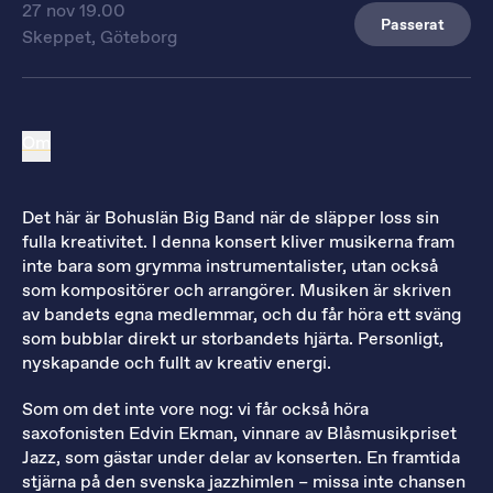
27 nov 19.00
Passerat
Skeppet, Göteborg
Om
Det här är Bohuslän Big Band när de släpper loss sin
fulla kreativitet. I denna konsert kliver musikerna fram
inte bara som grymma instrumentalister, utan också
som kompositörer och arrangörer. Musiken är skriven
av bandets egna medlemmar, och du får höra ett sväng
som bubblar direkt ur storbandets hjärta. Personligt,
nyskapande och fullt av kreativ energi.
Som om det inte vore nog: vi får också höra
saxofonisten Edvin Ekman, vinnare av Blåsmusikpriset
Jazz, som gästar under delar av konserten. En framtida
stjärna på den svenska jazzhimlen – missa inte chansen