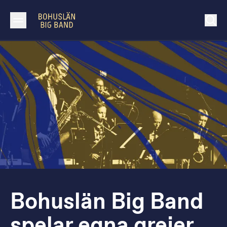
Bohuslän Big Band
spelar egna grejer